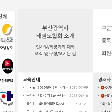
단체
부산광역시
구군
태권도협회 소개
등록
인사말/회장과의 대화
모안과
리브레아뜨
장산닥터남비뇨
장산닥터남비뇨
의학과의원
의학과의원
회원
조직 및 구성/오시는 길
교육안내
경조사
도tv
시민장례식장
장산최내과의원
장산최내과의원
[국기원] 2026년도 2차 국기원 WTA 태권도 기술 세미나(국내) 계획 알림
2026-07-09
<<부고>
N
[국기원] 제242기 3급 국제태권도사범 계획 알림
2026-06-10
(축)남구
N
[국기원] 3급 국제태권도사범 계획 안내(239기 일반과정, 2026년도 1차 재응시)
2026-01-21
<축> 북구태권도협