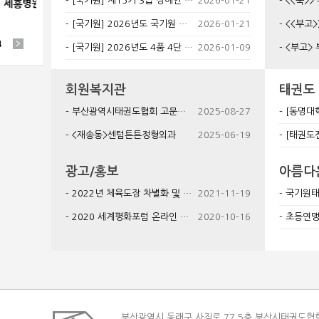
[국기원] 제15기 3급 장애인 태권도사범 자격연수 안내
2026-01-21
<<축>> 부산진구태권
병원
(주)B&B손해사정
휴병원
휴병원
[국기원] 2026년도 국기원 WTA 국제태권도사범 온라인 교육 계획 및 연간 일정 안내
2026-01-21
<<부고>>기장군협
4
[국기원] 2026년도 4품 4단 전환 보수교육(온라인 교육) 모집요강
2026-01-09
<부고> 부산
회원복지관
태권도
부산광역시태권도협회 고문손해사정사 위촉
2025-08-27
[동명대학교] 202
<재송동>센텀튼튼정형외과
2025-06-19
[태권도진흥재단] 2
광고/홍보
아름다
2022년 체육도장 차별화 및 경쟁력 강화 교육 안내
2021-11-19
국기원태권도
2020 세계평화포럼 온라인 참가자 모집
2020-10-16
초등연맹 겨루
부산광역시 동래구 사직로 77 5층 부산시태권도협