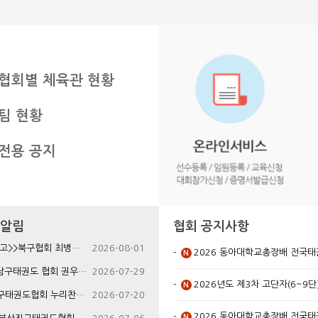
협회별 체육관 현황
팀 현황
전용 공지
 알림
협회 공지사항
>북구협회 최병재회장님 빙모상 알림
2026-08-01
2026 동아대학교총장배 전국태권도대회 
N
태권도 협회 권우성(영욱)직전회장님 자녀결혼식
2026-07-29
2026년도 제3차 고단자(6~9단
N
회 누리찬태권도 허찬영관장님 결혼식을 알립니다
2026-07-20
2026 동아대학교총장배 전국
N