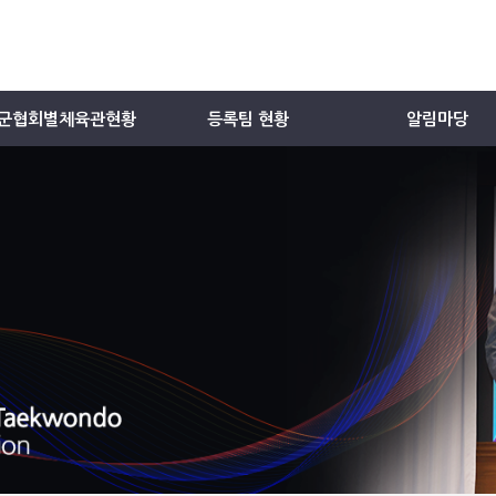
군협회별체육관현황
등록팀 현황
알림마당