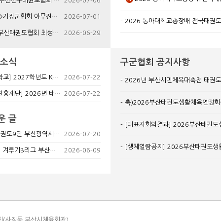
도협회 이덕만 역대회장님의 자녀 결혼식을 알립니다!!!
2026-07-06
회 야무진태권도 서우혁부회장님 빙모상 알림
2026-07-01
2026 동아대학교총장배 전국태권도대
태권도협회 최성열 회장 빙모상
2026-06-29
 소식
구군협회 공지사항
7학년도 K-sports태권도학과 수시 모집 안내
2026-07-22
2026년 부산시민체육대축전 태권
026년 태권도의 날 기념 글로벌 축하 캠페인 안내
2026-07-22
축)2026부산태권도생활체육연맹회
운 글
[대표자회의결과] 2026부산태권
9단 부산광역시회 품새수련 실시
2026-07-20
[생체열람공지] 2026부산태권도
기B리그 부산이 다 찢었네요~
2026-06-09
회(사직동,부산시체육회관)