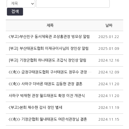
검색
제목
날짜
<부고>부산진구 동서체육관 조상홍관장 빙모상 알림
2025.01.22
1
[부고] 부산태권도협회 이재규이사님의 장인상 알림
2025.01.09
2
[부고] 기장군협회 하나태권도 조갑식 장인상 알림
2024.12.16
1
<<축>> 금정구태권도협회 구서태권도 정우수 관장 차남 결혼
2024.12.09
2
<<축>> 사하구 더바른 태권도 김동현 관장 결혼
2024.11.20
1
사하구 박재현 관장 월드태권도 확장 이전 개관식
2024.11.20
1
<부고>본회 채수현 감사 장인 별세
2024.11.19
1
<<축>> 기장군협회 월내태권도 여은석관장님 결혼
2024.11.15
1