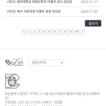
<부고> 동아대학교 태권도학과 이용국 교수 모친상
2024.11.11
2
<부고> 북구 사무국장 이종우 관장 부친상
2024.11.02
1
글쓰기
<
1
2
3
4
5
6
7
8
9
10
>
부산광역시 동래구 사직로 77 5층 부산시태권도협회(사직동,부산시체육회
관)
고유번호 : 607-82-11376 | 대표자 : 최성열