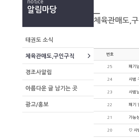
notice
알림마당
체육관매도,
태권도 소식
번호
체육관매도,구인구직
25
패기넘
경조사알림
24
사범 
아름다운 글 남기는 곳
23
사범님
광고/홍보
22
패기 
21
가능성
20
♡ 사