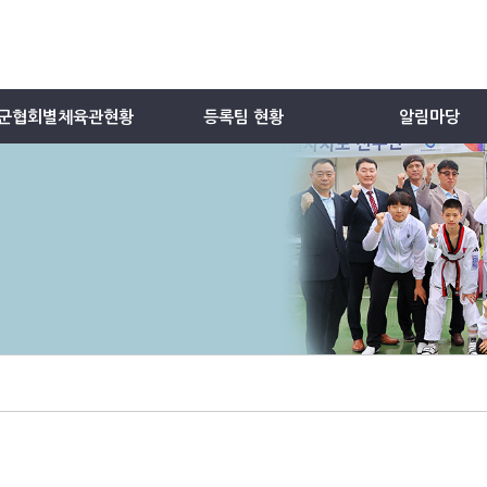
군협회별체육관현황
등록팀 현황
알림마당