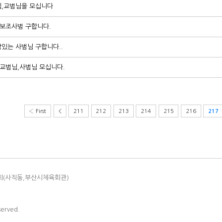
,교범님을 모십니다
 보조사범 구합니다.
있는 사범님 구합니다..
 교범님,사범님 모십니다.
‹ First
<
211
212
213
214
215
216
217
회(사직동,부산시체육회관)
served.