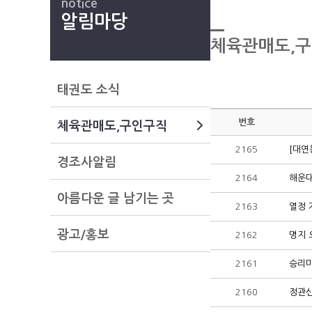
notice
알림마당
체육관매도,
태권도 소식
번호
체육관매도,구인구직
2165
[대연
경조사알림
2164
해운대
아름다운 글 남기는 곳
2163
열정 
광고/홍보
2162
명지 
2161
승리마
2160
정관신