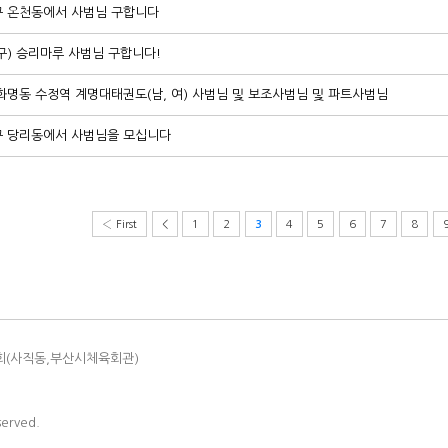
 온천동에서 사범님 구합니다
구) 승리마루 사범님 구합니다!
화명동 수정역 계명대태권도(남, 여) 사범님 및 보조사범님 및 파트사범님
 당리동에서 사범님을 모십니다
‹ First
<
1
2
4
5
6
7
8
3
회(사직동,부산시체육회관)
served.