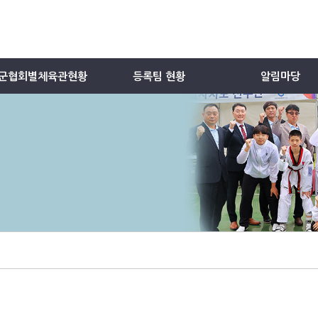
군협회별체육관현황
등록팀 현황
알림마당