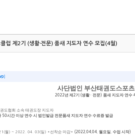
럽 제2기 (생활·전문) 품새 지도자 연수 모집(4월)
wp
]
사단법인 부산태권도스포
년 제
기
생활
전문
품새 지도자 연수 
2022
2
(
·
)
권도협회 소속 태권도장 지도자
중
시간 이상 연수 시 법인발급 전문품새 지도자 연수 수료증 발급
50
월
일
선착순 마감
월요일
수업 시작
21(
) ~ 2022. 04. 03(
) *
*
(2022.04.04.
.
)