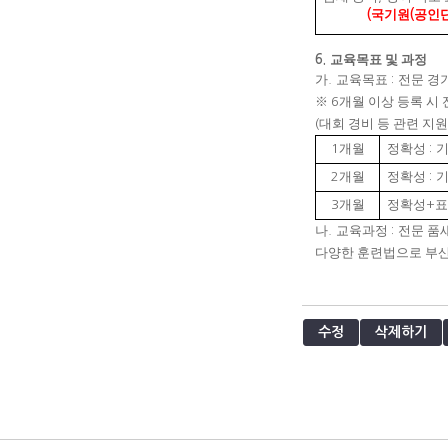
국기원
공인
(
(
교육목표 및 과정
6.
가
교육목표
전문 경
.
:
※
개월 이상 등록 시
6
대회 경비 등 관련 지원
(
개월
정확성
기
1
:
개월
정확성
기
2
:
개월
정확성
3
+
나
교육과정
전문 품
.
:
다양한 훈련법으로 부산
수정
삭제하기