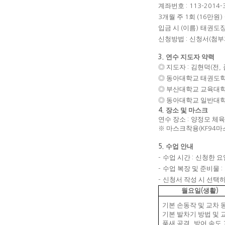
계좌번호
: 113-2014
개월 주
회
만원
3
1
(16
) 
입금 시
이름
태권도
(
)
신청방법
신청서
첨부
:
(
연수 지도자 약력
3.
◎
지도자
김현덕
전
:
(
,
◎
동아대학교 태권도학
◎
부산대학교 교육대학
◎
동아대학교 일반대학
장소 및 마스크
4.
연수 장소
양정모 체육
:
※
마스크착용
마
(KF94
수업 안내
5.
수업 시간
신청한 
-
:
수업 복장 및 준비물
-
:
신청서 작성 시 선택
-
월요일
생활
(
)
기본 손동작 및 교차 
기본 발차기 방법 및 
품새 공격
방어 속도
,