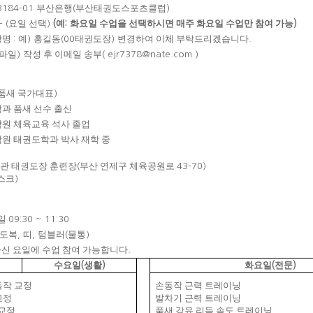
부산은행
부산태권도스포츠클럽
-3184-01
(
)
요일 선택
예
화요일 수업을 선택하시면 매주 화요일 수업만 참여 가능
- (
)
(
:
)
장명
예
홍길동
태권도장
변경하여 이체 부탁드리겠습니다
:
)
(00
)
.
파일
작성 후 이메일 송부
)
( ejr7378@nate.com )
품새 국가대표
)
과 품새 선수 출신
원 체육교육 석사 졸업
원 태권도학과 박사 재학 중
관 태권도장 훈련장
부산 연제구 체육공원로
(
43-70)
스크
)
요일
09:30 ~ 11:30
도복
띠
텀블러
물통
,
,
(
)
하신 요일에 수업 참여 가능합니다
.
수요일
생활
화요일
전문
(
)
(
)
동작 교정
손동작 근력 트레이닝
교정
발차기 근력 트레이닝
 교정
품새 강유 리듬 속도 트레이닝