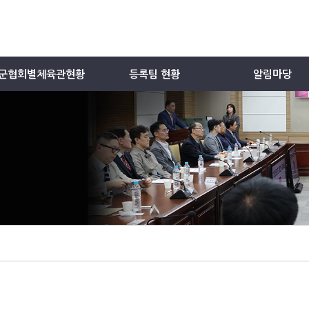
군협회별체육관현황
등록팀 현황
알림마당