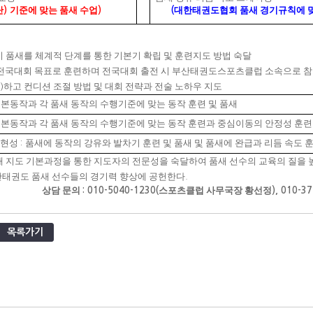
단
기준에 맞는 품새 수업
대한태권도협회 품새 경기규칙에 맞
)
)
(
기 품새를 체계적 단계를 통한 기본기 확립 및 훈련지도 방법 숙달
 전국대회 목표로 훈련하며 전국대회 출전 시 부산태권도스포츠클럽 소속으로 
하고 컨디션 조절 방법 및 대회 전략과 전술 노하우 지도
)
본동작과 각 품새 동작의 수행기준에 맞는 동작 훈련 및 품새
본동작과 각 품새 동작의 수행기준에 맞는 동작 훈련과 중심이동의 안정성 훈련
표현성
품새에 동작의 강유와 발차기 훈련 및 품새 및 품새에 완급과 리듬 속도 
:
새 지도 기본과정을 통한 지도자의 전문성을 숙달하여 품새 선수의 교육의 질을
태권도 품새 선수들의 경기력 향상에 공헌한다
.
상담 문의
스포츠클럽 사무국장 황선정
: 010-5040-1230(
), 010-3
목록가기