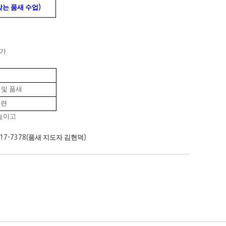
는 품새 수업
)
참가
 및 품새
훈련
 높이고
품새 지도자 김현덕
717-7378(
)