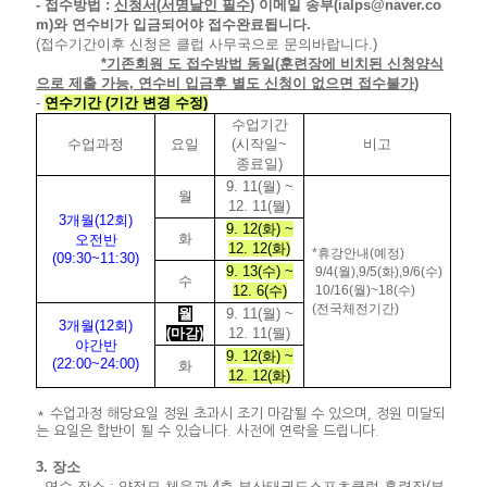
-
접수방법
:
신청서
(
서명날인 필수
)
이메일 송부
(ialps@naver.co
m)
와 연수비가 입금되어야 접수완료됩니다.
(
접수기간이후 신청은 클럽 사무국으로 문의바랍니다.
)
*
기존회원 도 접수방법 동일
(
훈련장에 비치된 신청양식
으로 제출 가능
,
연수비 입금후 별도 신청이 없으면 접수불가
)
-
연수기간 (기간 변경 수정)
수업기간
수업과정
요일
(
시작일
~
비고
종료일
)
9. 11(
월
) ~
월
12. 11(
뭘
)
3
개월
(12
회
)
9. 12(
화
) ~
화
오전반
12. 12(
화
)
*
휴강안내
(
예정
)
(09:30~11:30)
9. 13(
수
) ~
9/4(
월
),9/5(화),9/6(수)
수
12. 6(
수
)
10/16(
월
)~18(
수
)
(
전국체전기간
)
월
9. 11(
월
) ~
3
개월
(12
회
)
(마감)
12. 11(
뭘
)
야간반
9. 12(
화
) ~
(22:00~24:00)
화
12. 12(
화
)
* 수업과정 해당요일 정원 초과시 조기 마감될 수 있으며, 정원 미달되
는 요일은 합반이 될 수 있습니다. 사전에 연락을 드립니다.
3.
장소
-
연수 장소
:
양정모 체육관
4
층 부산태권도스포츠클럽 훈련장
(
부