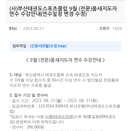
(사)부산태권도스포츠클럽 9월 (전문)품새지도자
연수 수강안내(연수일정 변경 수정)
btsc
2023.08.21
조회수
1659
첨부파일 :
[
신청서(9월)수정.hwp
]
< 9월 (전문)품새지도자
연수 수강안내 >
1.
대상
:
부산광역시 태권도협회 소속 태권도장 지도자
※
3
개월 이상 접수자 중
50
시간 이상 연수 시 법인발급 전문품새
지도자 연수 수료증 발급
2.
접수 기간 및 연수비
:
-
접수 기간
2023. 08. 21(
월
) ~ 2023. 08. 31(
목
)
-
입금계좌번호
: 113-2014-3184-01
부산은행
(
부산태권도스포츠클
럽
)
*
입금시 보내는 사람
이름
(
태권도장명
)
으로 예
)
홍길동
(00
태권도
장
)
변경하여 이체 부탁드립니다
.
- 연수비 : 200,000원