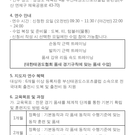
산 연제구 체육공원로
43-70)
4. 연수
안내
-
연수 시간
:
신청한 요일
(
오전반
) 09:30 ~ 11:30 / (
야간반
) 22:00
~ 24:00
-
수업 복장 및 준비물
:
도복
,
띠
,
텀블러
(
물통
)
신청서 작성 시 선택한 요일에만 수업 참여 가능합니다
-
.
손동작 근력 트레이닝
발차기 근력 트레이닝
품새 강유 리듬 속도 트레이닝
(
대한태권도협회 품새 경기규칙에 맞는 품새 수업
)
5.
지도자 연수 혜택
대상자
: 6
개월 이상 등록자중
부산태권도스포츠클럽 소속으로 전
국대회 출전시 도복 및 출전비 등 지원
6.
교육목표 및 과정
가
.
교육목표
:
전문 경기 품새를 체계적 단계를 통한 기본기 확립
및 훈련지도 방법 숙달
정확성
:
기본동작과 각 품새 동작의 수행기준에 맞는
1
개월
동작 훈련 및 품새
정확성
:
기본동작과 각 품새 동작의 수행기준에 맞는
2
개월