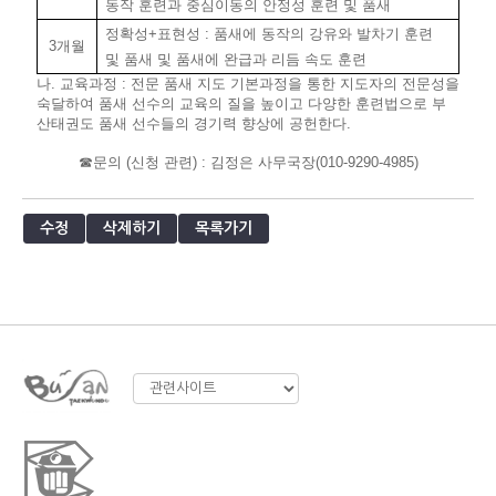
동작 훈련과 중심이동의 안정성 훈련 및 품새
정확성
+
표현성
:
품새에 동작의 강유와 발차기 훈련
3
개월
및 품새 및 품새에 완급과 리듬 속도 훈련
나
.
교육과정
:
전문 품새 지도 기본과정을 통한 지도자의 전문성을
숙달하여 품새 선수의 교육의 질을 높이고 다양한 훈련법으로 부
산태권도 품새 선수들의 경기력 향상에 공헌한다
.
☎
문의
(
신청 관련
) :
김정은 사무국장
(010-9290-498
5)
수정
삭제하기
목록가기