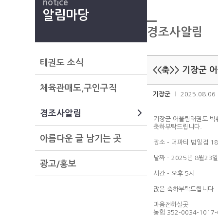
notice
알림마당
경조사알림
태권도 소식
<<축>> 기장군
체육관매도,구인구직
기장군
2025.08.06
경조사알림
기장군 어울림태권도 박
축하부탁드립니다.
아름다운 글 남기는 곳
장소 - 더파티 범일점 1
날짜 - 2025년 8월23
광고/홍보
시간 - 오후 5시
많은 축하부탁드립니다.
마음전하실곳
농협 352-0034-1017