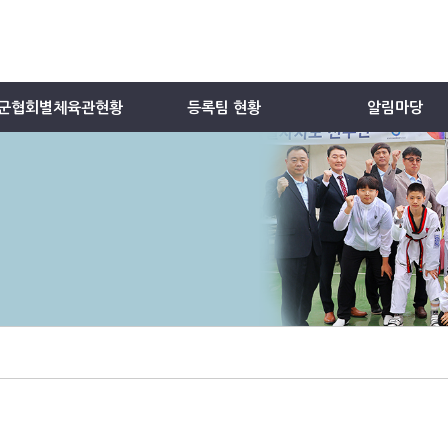
군협회별체육관현황
등록팀 현황
알림마당