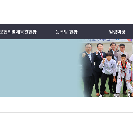
군협회별체육관현황
등록팀 현황
알림마당