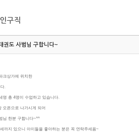
구인구직
태권도 사범님 구합니다~
텀파크상가에 위치한
다.
세명 총 4명이 수업하고 있습니다.
장 오픈으로 나가시게 되어
범님 한분 구합니다~^^
5세까지 있으니 아이들을 좋아하는 분은 꼭 연락주세욤~