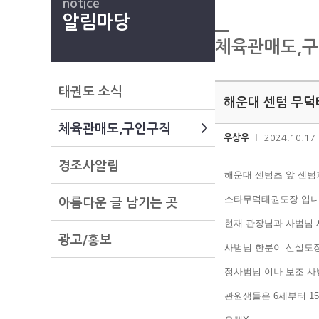
notice
알림마당
체육관매도,
태권도 소식
해운대 센텀 무덕
체육관매도,구인구직
우상우
2024.10.17
경조사알림
해운대 센텀초 앞 센
스타무덕태권도장 입니
아름다운 글 남기는 곳
현재 관장님과 사범님 
광고/홍보
사범님 한분이 신설도
정사범님 이나 보조 사
관원생들은 6세부터 1