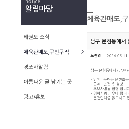
notice
알림마당
체육관매도,
태권도 소식
남구 문현동에서 
체육관매도,구인구직
노진영
2024.06.11
경조사알림
남구 문현동에서 (남,여
- 위치 : 문현동 문현초
아름다운 글 남기는 곳
- 급여 : 면접 후 결정
- 초보사범님 환영 합니다
- 경력사범님 우대 합니다
광고/홍보
- 운전면허증 없으셔도 