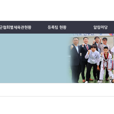
군협회별체육관현황
등록팀 현황
알림마당