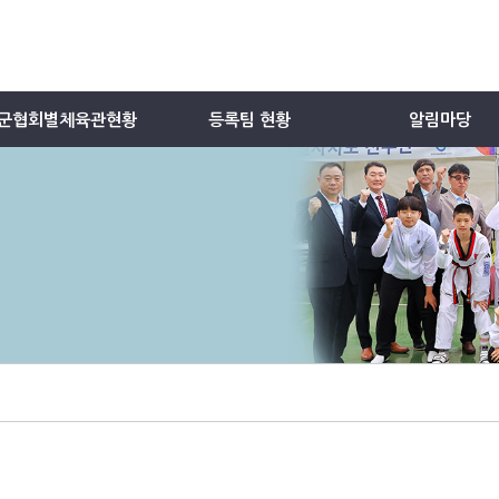
군협회별체육관현황
등록팀 현황
알림마당