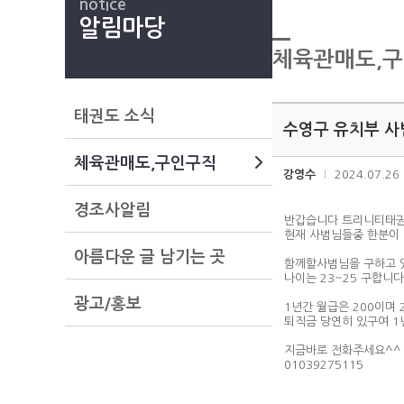
notice
알림마당
체육관매도,
태권도 소식
수영구 유치부 사
체육관매도,구인구직
강영수
2024.07.26
경조사알림
반갑습니다 트리니티태권
현재 사범님들중 한분이
아름다운 글 남기는 곳
함께할사범님을 구하고 
나이는 23~25 구합니다
광고/홍보
1년간 월급은 200이며 
퇴직금 당연히 있구여 1
지금바로 전화주세요^^
01039275115