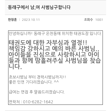
동래구에서 남,여 사범님구합니다
한창훈
2023.10.11
조회수
1081
안녕하십니까! 동래구 온천동에 위치한 태권도장 입니다.
태권도에 대한 자부심과 열정!!
책임감 강하시고 예의 바른 사범님..
아이들을 진심으로 사랑하시고 아이
들과 함께 땀흘려주실 사범님을 찾습
니다.
초보사범님 부터 경력사범님까지!!
좋은 인연 기다리겠습니다. ^^
급여는 면접 후 말씀드리겠습니다.
연락처 : 010-6282-1642