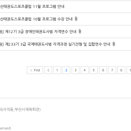
부산태권도스포츠클럽 11월 프로그램 안내
부산태권도스포츠클럽 10월 프로그램 수강 안내
원] 제12기 3급 장애인태권도사범 자격연수 안내
원] 제233기 3급 국제태권도사범 자격과정 실기전형 및 집합연수 안내
‹ First
<
1
3
4
5
6
7
8
2
회(사직동,부산시체육회관)
served.