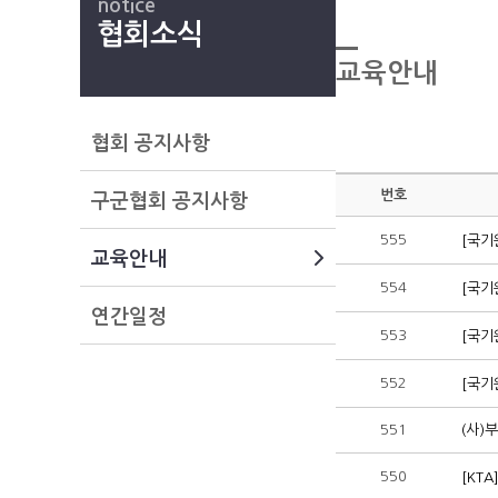
notice
협회소식
교육안내
협회 공지사항
번호
구군협회 공지사항
555
[국기
교육안내
554
[국기
연간일정
553
[국기
552
[국기
551
(사)
550
[KT