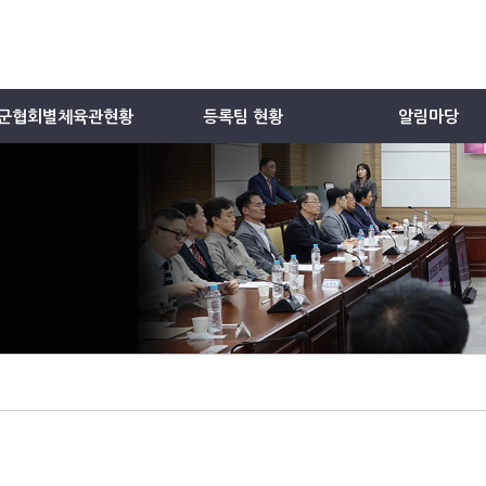
군협회별체육관현황
등록팀 현황
알림마당