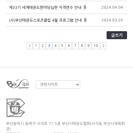
2024.04.04
1
제33기 세계태권도한마당심판 자격연수 안내
2024.03.20
1
(사)부산태권도스포츠클럽 4월 프로그램 안내
글쓰기
<
1
2
3
4
5
6
7
8
9
10
>
부산광역시 동래구 사직로 77 5층 부산시태권도협회(사직동,부산시체육회
관)