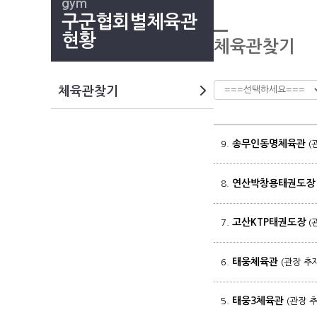
gym
구군협회별체육관
현황
체육관찾기
체육관찾기
송무인동명체육관
9.
(
연산박창용태권도장
8.
고산KTP태권도장
7.
(
태웅체육관
6.
(관장 추
태웅3체육관
5.
(관장 