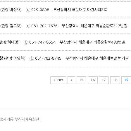
(관장 박성재)
929-0808
부산광역시 해운대구 마린시티2로
(관장 김도호)
051-702-7676
부산광역시 해운대구 좌동순환로217번길
(관장 허대영)
051-747-8554
부산광역시 해운대구 좌동순환로433번길
장
(관장 이영화)
051-782-8745
부산광역시 해운대구 해운대로81번가길
‹ First
<
15
16
17
18
19
회(사직동,부산시체육회관)