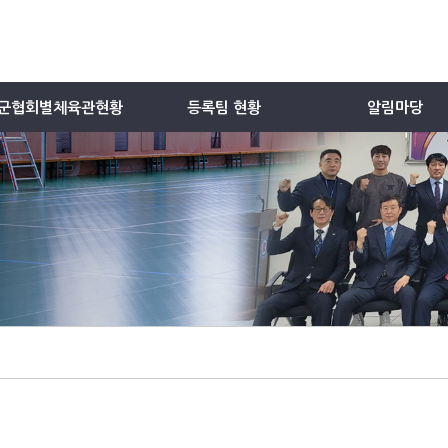
군협회별체육관현황
등록팀 현황
알림마당